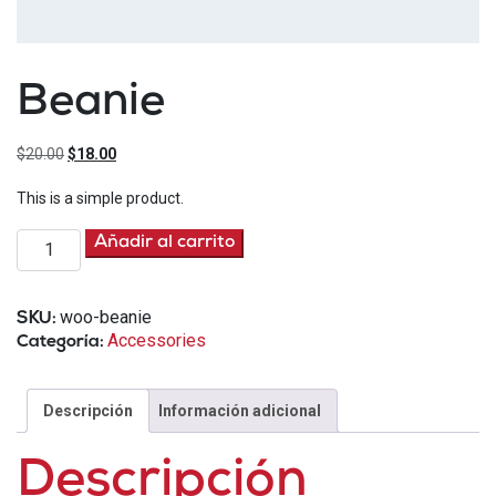
Beanie
El
El
$
20.00
$
18.00
precio
precio
This is a simple product.
original
actual
era:
es:
Beanie
Añadir al carrito
$20.00.
$18.00.
cantidad
woo-beanie
SKU:
Accessories
Categoría:
Descripción
Información adicional
Descripción