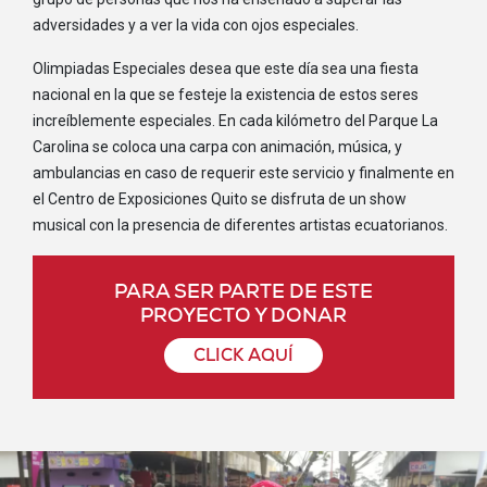
AVENIDA ELOY ALFARO KM 1, 5 MARGEN IZQUIERDO VIA CHONE
adversidades y a ver la vida con ojos especiales.
PORTOVIEJO
52696643
Olimpiadas Especiales desea que este día sea una fiesta
nacional en la que se festeje la existencia de estos seres
INSTITUTO DE EDUCACION ESPECIAL
increíblemente especiales. En cada kilómetro del Parque La
CALLE OLIVA MIRANDA
Carolina se coloca una carpa con animación, música, y
52924389
ambulancias en caso de requerir este servicio y finalmente en
INSTITUTO DE EDUCACION ESPECIAL HELEN KELLER
el Centro de Exposiciones Quito se disfruta de un show
musical con la presencia de diferentes artistas ecuatorianos.
CIUDADELA LUIS ALFONSO CRESPO
ESCUELA ESPECIAL FISCAL MIXTA LENIN MORENO
GARCES
PARA SER PARTE DE ESTE
PROYECTO Y DONAR
BARRIO LOS BOSQUES CALLE 6 DE DICIEMBRE ENTRE AMAZONAS Y
ELOY ALFARO
86649399
CLICK AQUÍ
ANDRES F.CORDOVA
AV. HERNANDO DE BENAVENTE JUNTO AL PARAISO
072607053