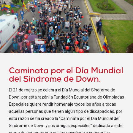
CALLEJON 3RO. 137 Y CALLE 6TA. URDESA NORTE
4887222
INSTITUTO FISCAL ESPECIAL STEPHER HAWKING
LUIS PASTEUR Y HUMBOLT ANTENAS TELECUENCA
72481442
INSTITUTTO DE EDUCACION ESPECIAL CAP. GIOVANNI
CALLE
CALLE ROCAFUERTE VIA JUAN MONTALVO
2110018
Caminata por el Día Mundial
del Síndrome de Down.
FUDECAM
AV PABLO GUARDENAS 49 Y SEXTA TRASVERSAL
El 21 de marzo se celebra el Día Mundial del Síndrome de
94300382
Down, por esta razón la Fundación Ecuatoriana de Olimpiadas
Especiales quiere rendir homenaje todos los años a todas
INSTITUTO FISCAL DE EDUCACION ESPECIAL
aquellas personas que tienen algún tipo de discapacidad, por
VIA ATACAMES JUNTO A LA ENTRADA DE AL CIUDADELA ESTUPIÑAN
esta razón se ha creado la “Caminata por el Día Mundial del
93822784
Síndrome de Down y sus amigos especiales” dedicado a este
ESCUELA FISCAL MIXTA JUNTOS VENCEREMOS
grupo de personas que nos ha enseñado a superar las