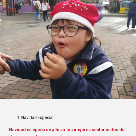
ESCUELA DE EDUCACION ESPECIAL
ISLA SANTA CRUZ
052526145B
INSTITUTO DE EDUCACIONESPECIAL MANUEL BENJAMIN
PESANTES VALAREZO
SECTOR LOS HELECHOS CALLE A ENTRE 3RA. Y 4TA.
994550194
Navidad Especial:
Navidad es época de aflorar los mejores sentimientos de