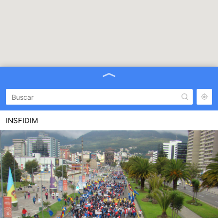
INSFIDIM
AGUSTIN MIRANDA 0E- 4- 119 Y APUELAS
2960000
INSTITUTO FISCAL DE EDUCACION ESPECIAL DEL ORO
MARCEL LANIADO DECIMA OESTE, DIAGONAL H.ESPERANZA
72933032
CENTRO DE RECURSOS Y APOYO A LA INCLUSION DE
PERSONAS CON DISCAPAICDAD