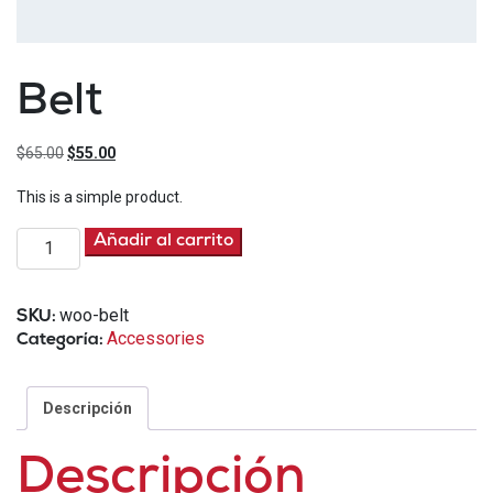
Belt
El
El
$
65.00
$
55.00
precio
precio
This is a simple product.
original
actual
era:
es:
Belt
Añadir al carrito
$65.00.
$55.00.
cantidad
woo-belt
SKU:
Accessories
Categoría:
Descripción
Descripción